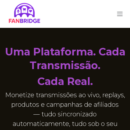
Pular para o conteúdo
Uma Plataforma. Cada
Transmissão.
Cada Real.
Monetize transmissões ao vivo, replays,
produtos e campanhas de afiliados
— tudo sincronizado
automaticamente, tudo sob o seu